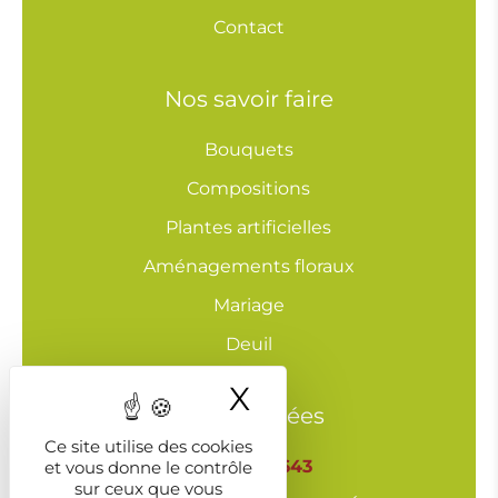
Contact
Nos savoir faire
Bouquets
Compositions
Plantes artificielles
Aménagements floraux
Mariage
Deuil
X
Masquer le ba
Coordonnées
Ce site utilise des cookies
03 29 643 643
et vous donne le contrôle
sur ceux que vous