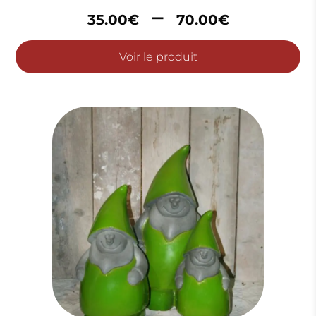
Plage
–
35.00
€
70.00
€
de
prix :
Voir le produit
35.00€
à
70.00€