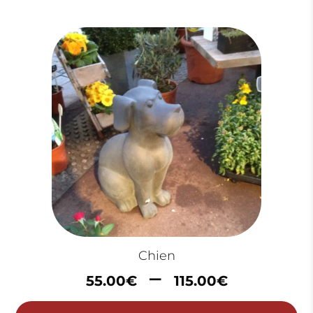
à
95.00€
Chien
Plage
–
55.00
€
115.00
€
de
prix :