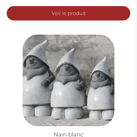
de
prix :
Voir le produit
120.0
à
230.0
Nain blanc