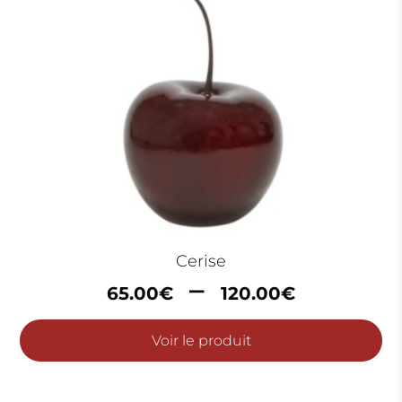
Cerise
Plage
–
65.00
€
120.00
€
de
prix :
Voir le produit
65.00€
à