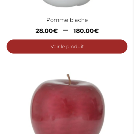
Pomme blache
Plage
–
28.00
€
180.00
€
de
prix :
Voir le produit
28.00
à
180.00