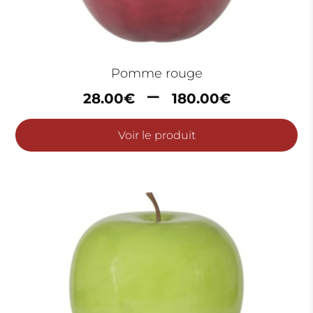
Pomme rouge
Plage
–
28.00
€
180.00
€
de
prix :
Voir le produit
28.00
à
180.00