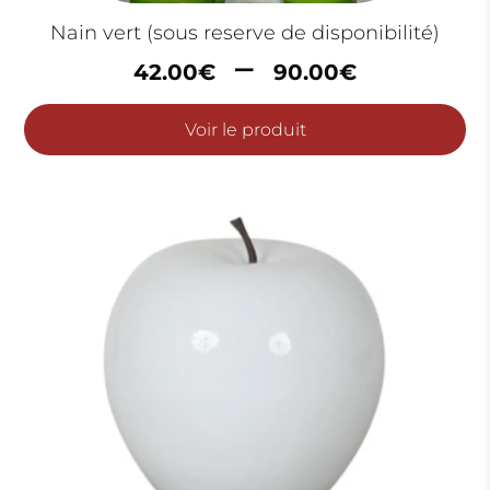
Nain vert (sous reserve de disponibilité)
Plage
–
42.00
€
90.00
€
de
prix :
Voir le produit
42.00€
à
90.00€