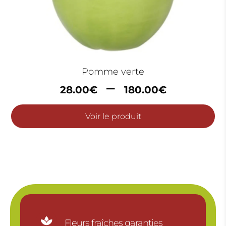
Pomme verte
Plage
–
28.00
€
180.00
€
de
prix :
Voir le produit
28.00
à
180.00

Fleurs fraîches garanties