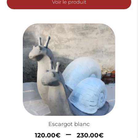
Voir le produit
55.00€
à
115.00
Escargot blanc
Plage
–
120.00
€
230.00
€