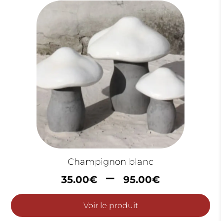
120.00
Champignon blanc
Plage
–
35.00
€
95.00
€
de
prix :
Voir le produit
35.00€