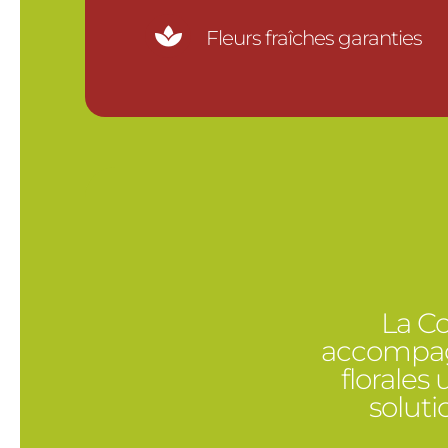

Fleurs fraîches garanties
La Co
accompagn
florales
solut