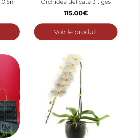
n 0,5m
Orchidée délicate 3 tiges
115.00
€
Voir le produit