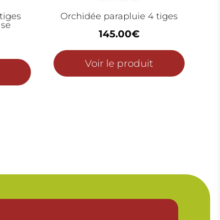
tiges
Orchidée parapluie 4 tiges
ise
145.00
€
Voir le produit