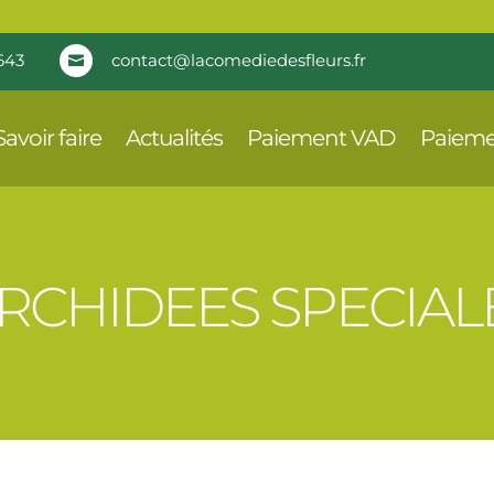
643
contact@lacomediedesfleurs.fr

Savoir faire
Actualités
Paiement VAD
Paieme
RCHIDEES SPECIAL