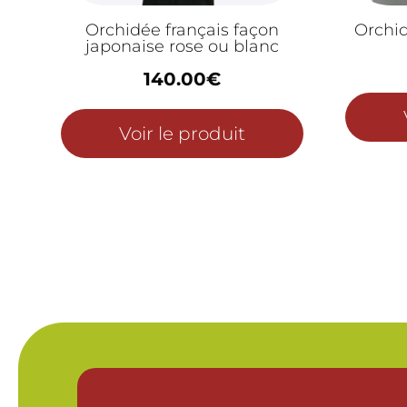
Orchidée français façon
Orchi
japonaise rose ou blanc
140.00
€
Voir le produit