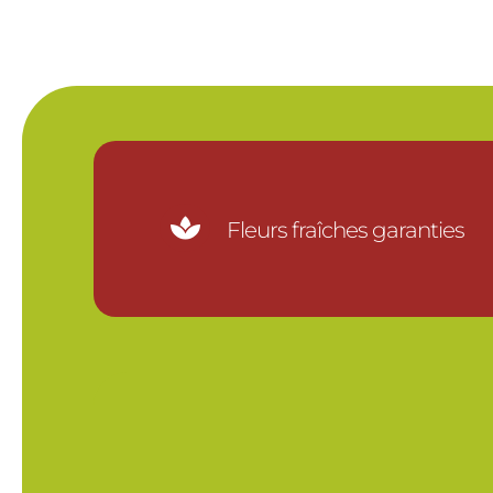

Fleurs fraîches garanties