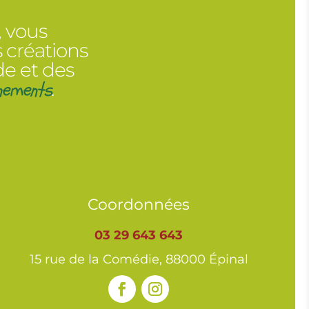
, vous
 créations
de et des
nements
.
Coordonnées
03 29 643 643
15 rue de la Comédie, 88000 Épinal