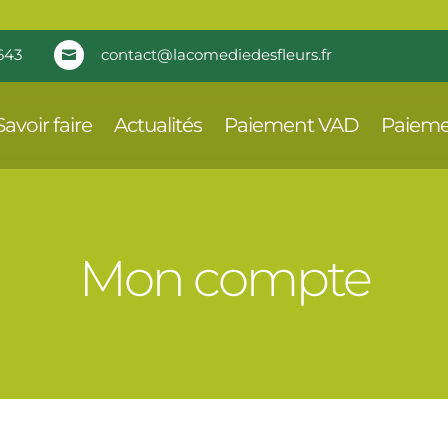
643
contact@lacomediedesfleurs.fr

Savoir faire
Actualités
Paiement VAD
Paieme
Mon compte