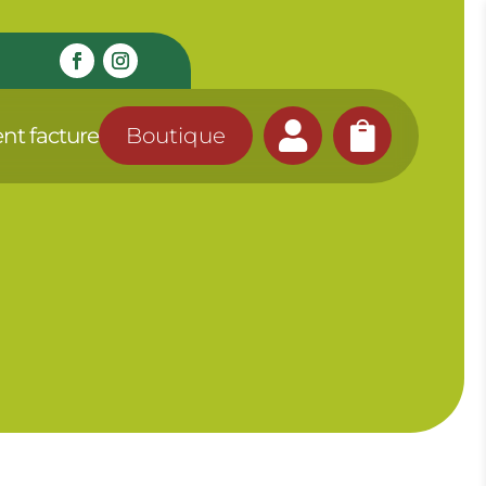


nt facture
Boutique