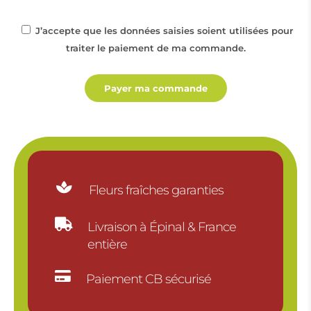
J’accepte que les données saisies soient utilisées pour
traiter le paiement de ma commande.
Payer ma commande

Fleurs fraîches garanties

Livraison à Épinal & France
entière

Paiement CB sécurisé