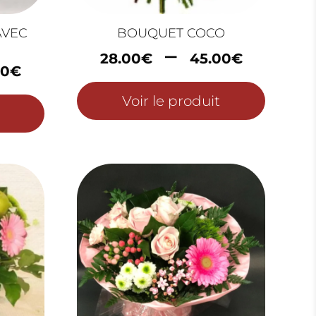
AVEC
BOUQUET COCO
Plage
–
28.00
€
45.00
€
Plage
de
00
€
de
prix :
prix :
Voir le produit
28.00
35.00€
à
à
45.00
65.00€