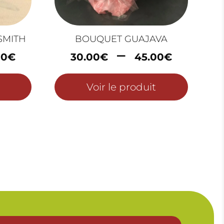
SMITH
BOUQUET GUAJAVA
Plage
Plage
–
00
€
30.00
€
45.00
€
de
de
prix :
prix :
Voir le produit
30.00€
30.00
à
à
50.00€
45.00