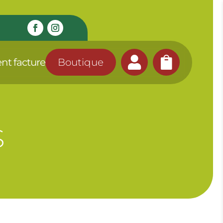


nt facture
Boutique
S