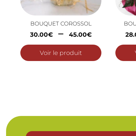
BOUQUET COROSSOL
BOU
Plage
–
30.00
€
45.00
€
28
de
prix :
Voir le produit
30.00€
à
45.00€