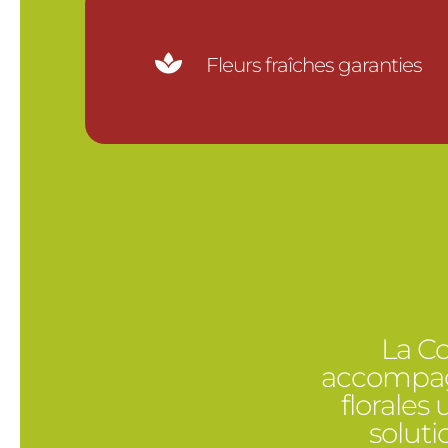

Fleurs fraîches garanties
La Co
accompagn
florales
solut