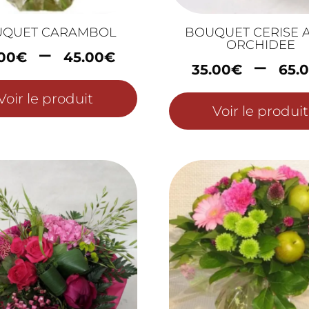
UQUET CARAMBOL
BOUQUET CERISE 
ORCHIDEE
Plage
–
00
€
45.00
€
–
de
35.00
€
65.
prix :
Voir le produit
30.00€
Voir le produit
à
45.00€