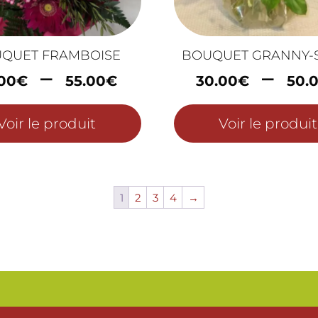
QUET FRAMBOISE
BOUQUET GRANNY-
Plage
–
–
.00
€
55.00
€
30.00
€
50.
de
prix :
Voir le produit
Voir le produit
28.00€
à
55.00€
1
2
3
4
→