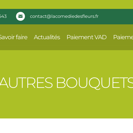
643
contact@lacomediedesfleurs.fr

Savoir faire
Actualités
Paiement VAD
Paieme
AUTRES BOUQUET