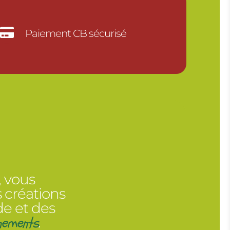

Paiement CB sécurisé
, vous
 créations
de et des
nements
.