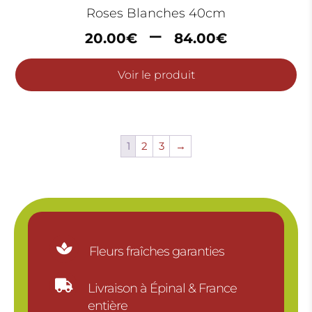
Roses Blanches 40cm
Plage
–
20.00
€
84.00
€
de
prix :
Voir le produit
20.00€
à
84.00
1
2
3
→

Fleurs fraîches garanties

Livraison à Épinal & France
entière