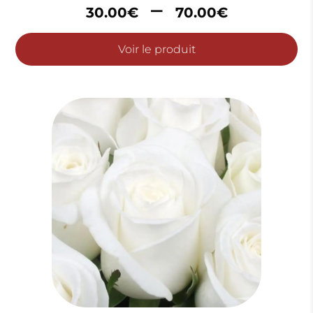
Plage
–
30.00
€
70.00
€
de
prix :
Voir le produit
30.00€
à
70.00€