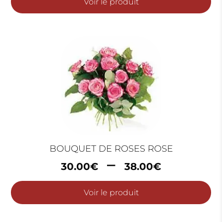
Voir le produit
30.00€
à
60.00€
BOUQUET DE ROSES ROSE
Plage
–
30.00
€
38.00
€
de
prix :
Voir le produit
30.00€
à