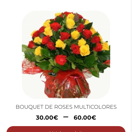
à
33.00€
BOUQUET DE ROSES MULTICOLORES
Plage
–
30.00
€
60.00
€
de
prix :