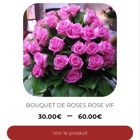
38.00€
BOUQUET DE ROSES ROSE VIF
Plage
–
30.00
€
60.00
€
de
prix :
Voir le produit
30.00€