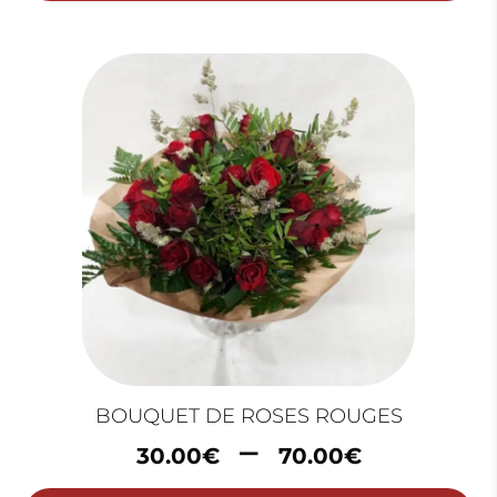
à
60.00€
BOUQUET DE ROSES ROUGES
Plage
–
30.00
€
70.00
€
de