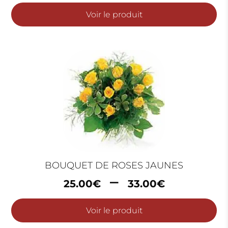
prix :
Voir le produit
40.00
à
70.00€
BOUQUET DE ROSES JAUNES
Plage
–
25.00
€
33.00
€
de
prix :
Voir le produit
25.00€