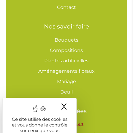
Contact
Nos savoir faire
Bouquets
Compositions
Plantes artificielles
Aménagements floraux
Mariage
Deuil
X
Masquer le ba
Coordonnées
Ce site utilise des cookies
03 29 643 643
et vous donne le contrôle
sur ceux que vous