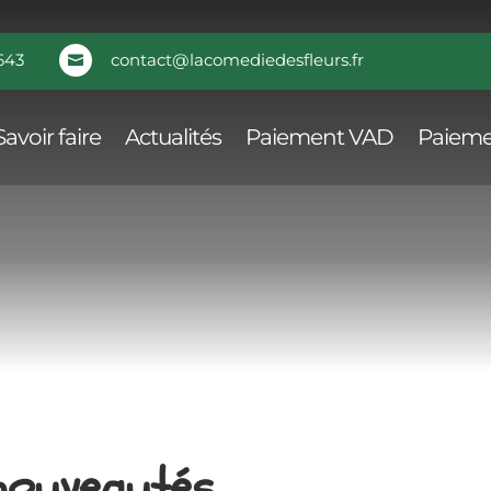
643
contact@lacomediedesfleurs.fr

Savoir faire
Actualités
Paiement VAD
Paieme
 nouveautés