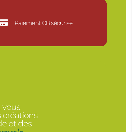

Paiement CB sécurisé
, vous
 créations
de et des
nements
.