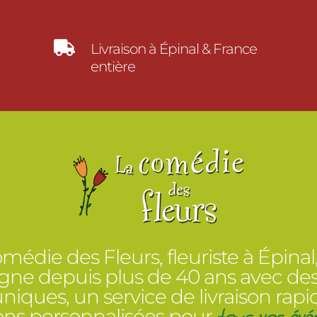

Livraison à Épinal & France
entière
médie des Fleurs, fleuriste à Épinal
e depuis plus de 40 ans avec des
 uniques, un service de livraison rapi
tous vos évé
ions personnalisées pour