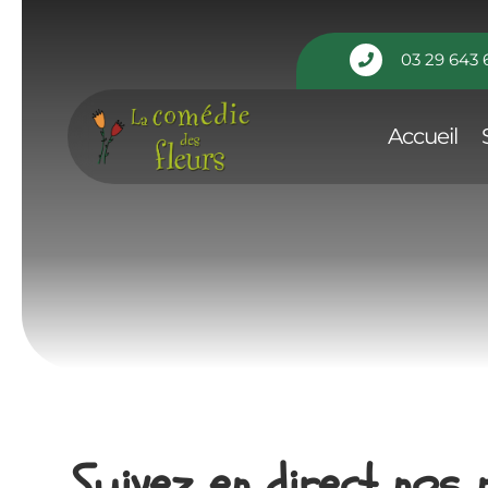
Panneau de gestion des cookies
03 29 643 

Accueil
Suivez en direct nos