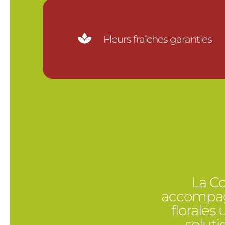

Fleurs fraîches garanties
La Co
accompagn
florales
solut