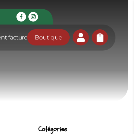


nt facture
Boutique
Catégories