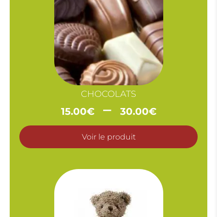
CHOCOLATS
Plage
–
15.00
€
30.00
€
de
prix :
Voir le produit
15.00€
à
30.00€