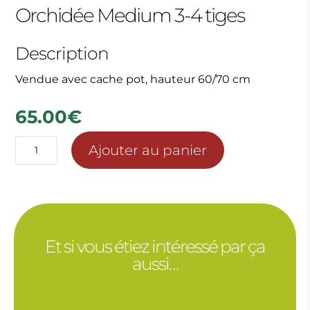
Orchidée Medium 3-4 tiges
Description
Vendue avec cache pot, hauteur 60/70 cm
65.00
€
quantité
Ajouter au panier
de
Orchidée
Medium
3-
4
Et si vous étiez intéressé par ça
tiges
aussi…