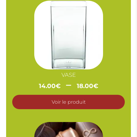
VASE
Plage
–
14.00
€
18.00
€
de
prix :
Voir le produit
14.00€
à
18.00€