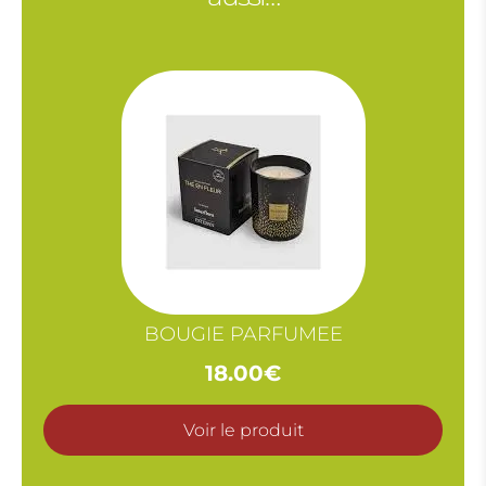
BOUGIE PARFUMEE
18.00
€
Voir le produit