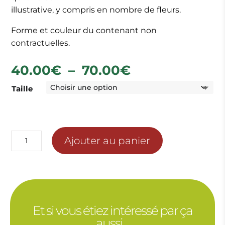
illustrative, y compris en nombre de fleurs.
Forme et couleur du contenant non
contractuelles.
Plage
40.00
€
–
70.00
€
de
Taille
prix :
40.00€
à
70.00€
quantité
Ajouter au panier
de
BOUQUET
DE
ROSES
BLANCHES
Et si vous étiez intéressé par ça
aussi…