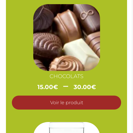
CHOCOLATS
Plage
–
15.00
€
30.00
€
de
prix :
Voir le produit
15.00€
à
30.00€