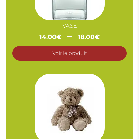
VASE
Plage
–
14.00
€
18.00
€
de
prix :
Voir le produit
14.00€
à
18.00€