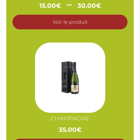
Plage
–
15.00
€
30.00
€
de
prix :
Voir le produit
15.00€
à
30.00€
CHAMPAGNE
35.00
€