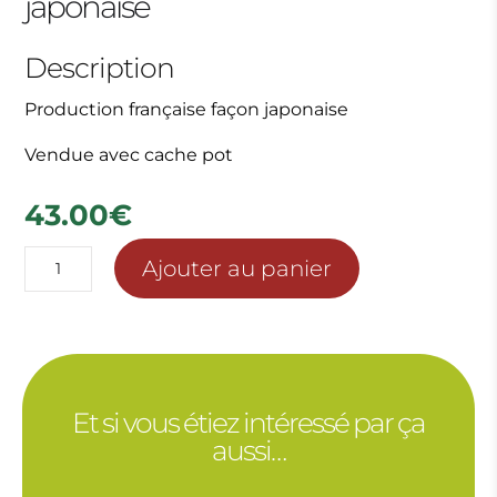
japonaise
Description
Production française façon japonaise
Vendue avec cache pot
43.00
€
quantité
Ajouter au panier
de
Phalaenopsis
français
façon
japonaise
Et si vous étiez intéressé par ça
aussi…