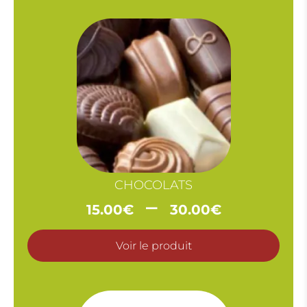
CHOCOLATS
Plage
–
15.00
€
30.00
€
de
prix :
Voir le produit
15.00€
à
30.00€