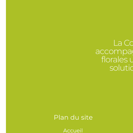
La Co
accompagn
florales
solut
Plan du site
Accueil