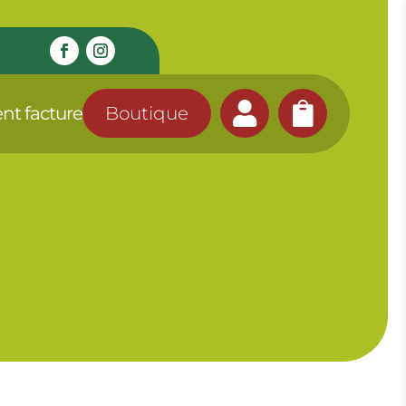


nt facture
Boutique