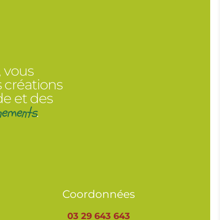
, vous
 créations
de et des
nements
.
Coordonnées
03 29 643 643