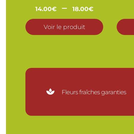
Plage
–
14.00
€
18.00
€
de
prix :
Voir le produit
14.00€
à
18.00€

Fleurs fraîches garanties