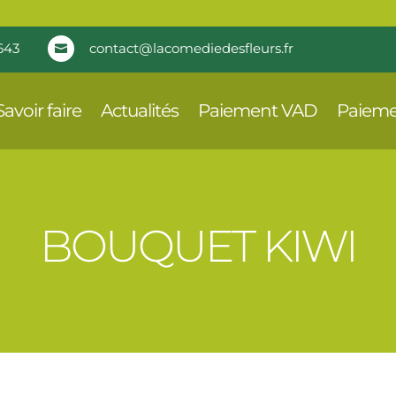
643
contact@lacomediedesfleurs.fr

Savoir faire
Actualités
Paiement VAD
Paieme
BOUQUET KIWI