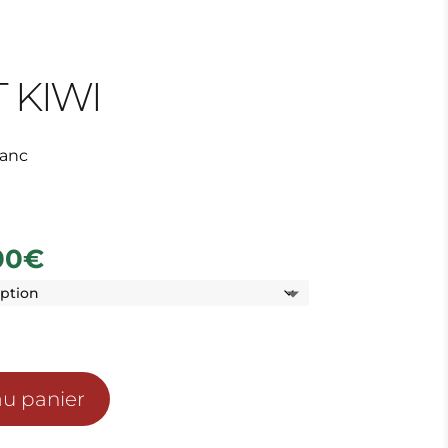
 KIWI
lanc
Plage
00
€
de
prix :
30.00€
à
45.00€
au panier