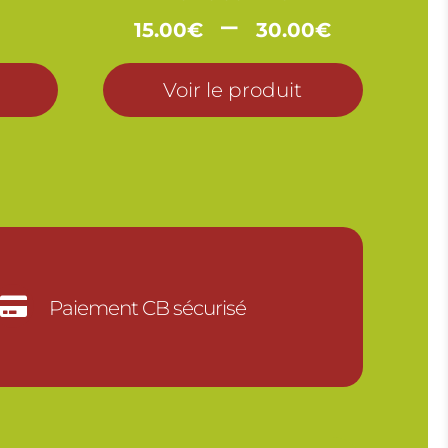
Plage
–
15.00
€
30.00
€
de
prix :
Voir le produit
15.00€
à
30.00

Paiement CB sécurisé