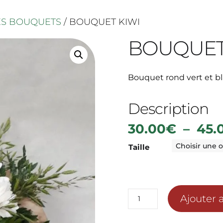
ES BOUQUETS
/ BOUQUET KIWI
BOUQUET
Bouquet rond vert et b
Description
30.00
€
–
45.
Taille
quantité
Ajouter 
de
BOUQUET