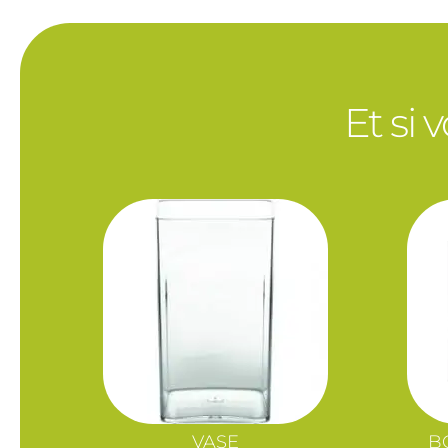
Et si 
VASE
B