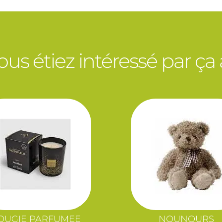
vous étiez intéressé par ça
OUGIE PARFUMEE
NOUNOURS