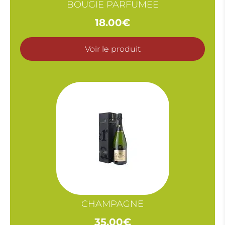
BOUGIE PARFUMEE
18.00
€
Voir le produit
CHAMPAGNE
35.00
€