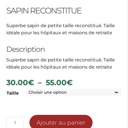
SAPIN RECONSTITUE
Superbe sapin de petite taille reconstitué. Taille
idéale pour les hôpitaux et maisons de retraite
Description
Superbe sapin de petite taille reconstitué. Taille
idéale pour les hôpitaux et maisons de retraite
Plage
30.00
€
–
55.00
€
de
Taille
prix :
30.00€
à
55.00€
quantité
Ajouter au panier
de