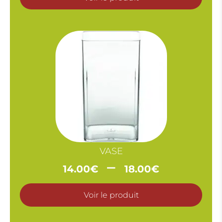
VASE
Plage
–
14.00
€
18.00
€
de
prix :
Voir le produit
14.00€
à