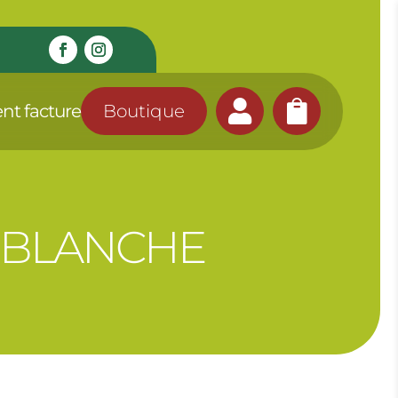


nt facture
Boutique
N BLANCHE