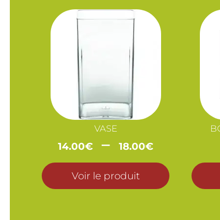
VASE
B
Plage
–
14.00
€
18.00
€
de
prix :
Voir le produit
14.00€
à
18.00€