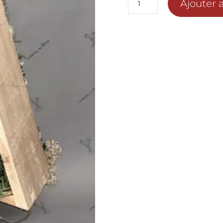
Ajouter 
de
SAPIN
EN
BOIS
DECORATION
BLANCHE