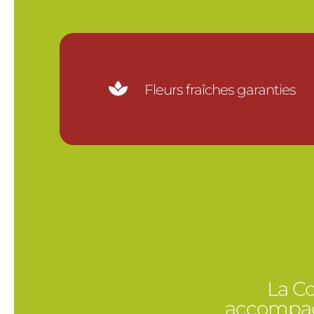

Fleurs fraîches garanties
La Co
accompagn