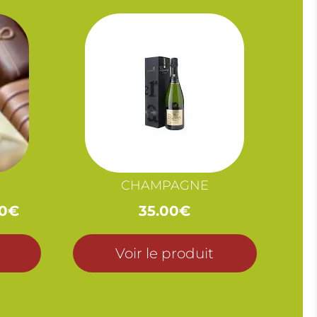
CHAMPAGNE
Plage
0
€
35.00
€
de
prix :
Voir le produit
15.00€
à
30.00€