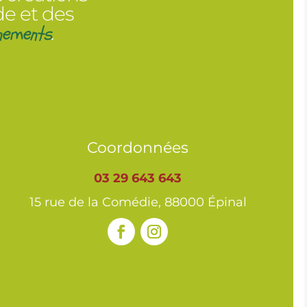
de et des
nements
.
Coordonnées
03 29 643 643
15 rue de la Comédie, 88000 Épinal