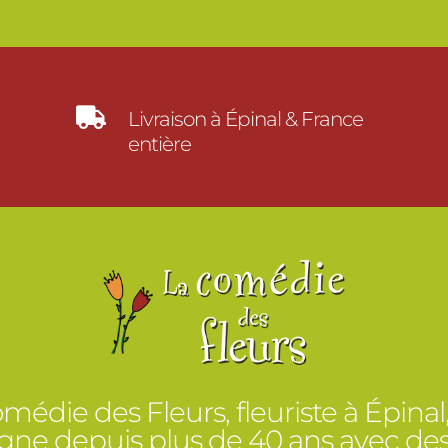

Livraison à Épinal & France
entière
médie des Fleurs, fleuriste à Épinal
e depuis plus de 40 ans avec des