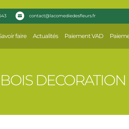
643
contact@lacomediedesfleurs.fr

Savoir faire
Actualités
Paiement VAD
Paieme
 BOIS DECORATIO