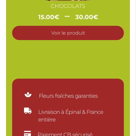
CHOCOLATS
Plage
–
15.00
€
30.00
€
de
prix :
Voir le produit
15.00€
à
30.00€

Fleurs fraîches garanties

Livraison à Épinal & France
entière

Paiement CB sécurisé