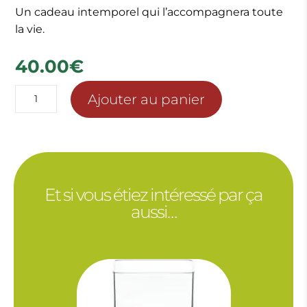
Un cadeau intemporel qui l’accompagnera toute
la vie.
40.00
€
quantité
Ajouter au panier
de
ROSE
STABILISEE
DANS
SON
Et si vous étiez intéressé par ça
COEUR
aussi…
DE
VERRE
ET
OURSON