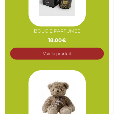
BOUGIE PARFUMEE
18.00
€
Voir le produit