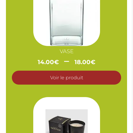
VASE
Plage
–
14.00
€
18.00
€
de
prix :
Voir le produit
14.00€
à
18.00€