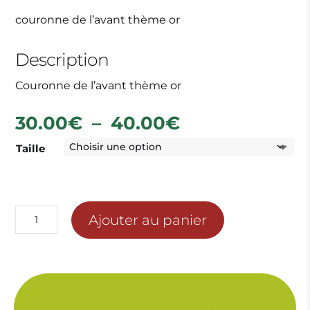
couronne de l’avant thème or
Description
Couronne de l’avant thème or
Plage
30.00
€
–
40.00
€
de
Taille
prix :
30.00€
à
40.00€
quantité
Ajouter au panier
de
COURONNE
DE
L'AVANT
OR