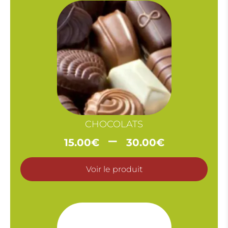
CHOCOLATS
Plage
–
15.00
€
30.00
€
de
prix :
Voir le produit
15.00€
à
30.00€