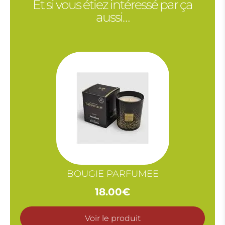
Et si vous étiez intéressé par ça
aussi…
BOUGIE PARFUMEE
18.00
€
Voir le produit