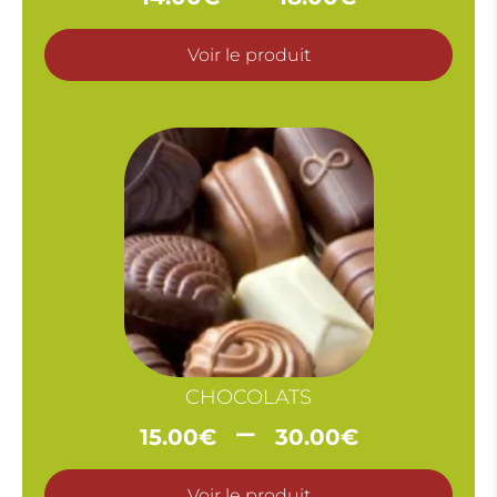
de
prix :
Voir le produit
14.00€
à
18.00€
CHOCOLATS
Plage
–
15.00
€
30.00
€
de
prix :
Voir le produit