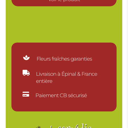
15.00€
à
30.00€

Fleurs fraîches garanties

Livraison à Épinal & France
entière

Paiement CB sécurisé