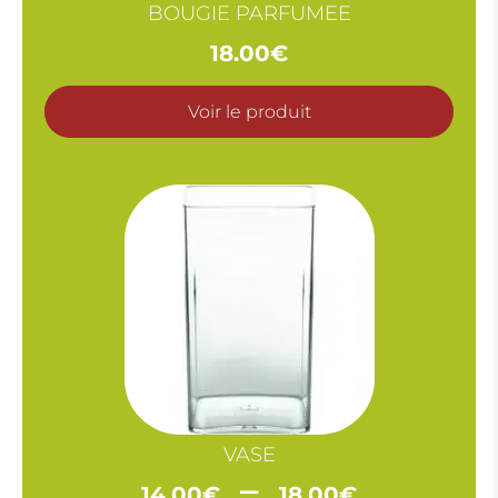
BOUGIE PARFUMEE
18.00
€
Voir le produit
VASE
Plage
–
14.00
€
18.00
€