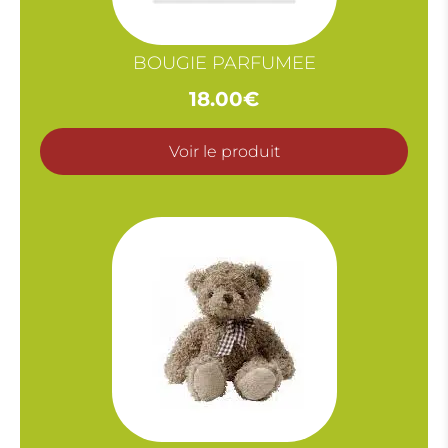
BOUGIE PARFUMEE
18.00
€
Voir le produit