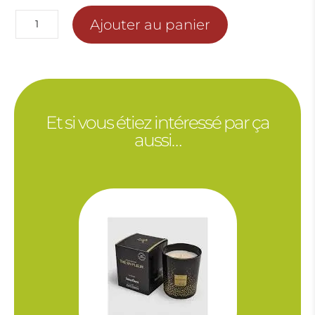
35.00€
quantité
Ajouter au panier
de
COURONNE
D'ACCUEIL
CLASSIQUE
THEME
Et si vous étiez intéressé par ça
HIVER
aussi…