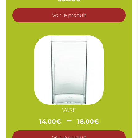
Voir le produit
VASE
Plage
–
14.00
€
18.00
€
de
prix :
Voir le produit