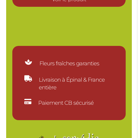
14.00€
à
18.00€

Fleurs fraîches garanties

Livraison à Épinal & France
entière

Paiement CB sécurisé