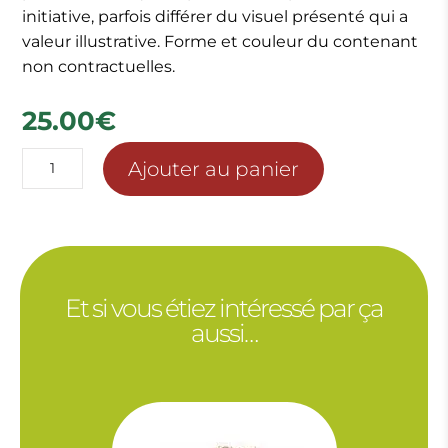
initiative, parfois différer du visuel présenté qui a
valeur illustrative. Forme et couleur du contenant
non contractuelles.
25.00
€
quantité
Ajouter au panier
de
COMPOSITION
PRINTANIERE
MUGUET
Et si vous étiez intéressé par ça
aussi…