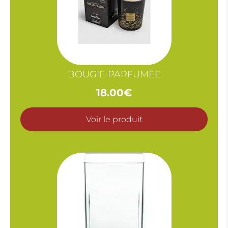
BOUGIE PARFUMEE
18.00
€
Voir le produit