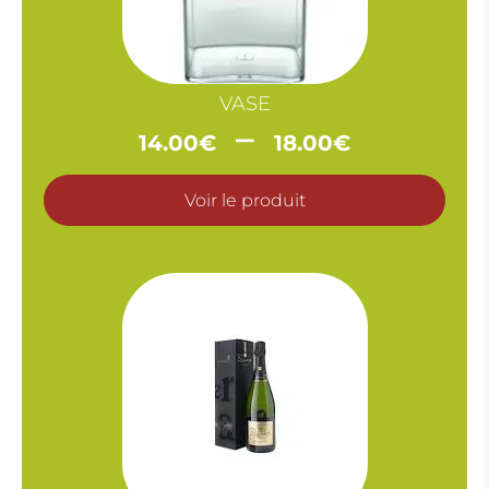
VASE
Plage
–
14.00
€
18.00
€
de
prix :
Voir le produit
14.00€
à
18.00€