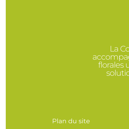
La Co
accompagn
florales
solut
Plan du site