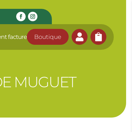


nt facture
Boutique
DE MUGUET