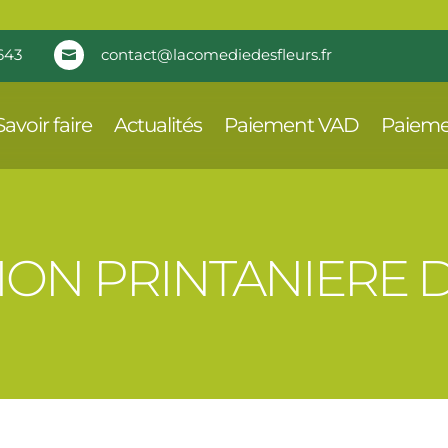
643
contact@lacomediedesfleurs.fr

Savoir faire
Actualités
Paiement VAD
Paieme
ION PRINTANIERE 