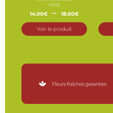
VASE
Plage
–
14.00
€
18.00
€
de
prix :
Voir le produit
14.00€
à
18.00€

Fleurs fraîches garanties