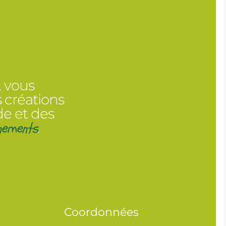
, vous
 créations
de et des
nements
.
Coordonnées