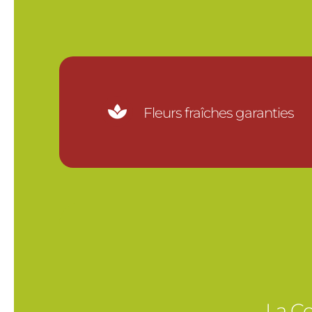

Fleurs fraîches garanties
La Co