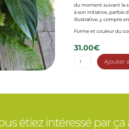
du moment suivant la sa
à son initiative, parfois
illustrative, y compris 
Forme et couleur du co
31.00
€
quantité
Ajouter 
de
COMPOSITION
ORANGE
SANGUINE
vous étiez intéressé par ça