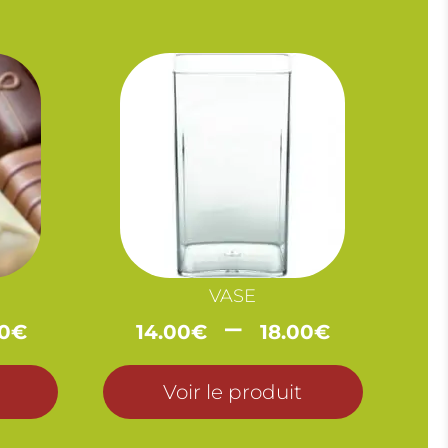
VASE
Plage
Plage
–
0
€
14.00
€
18.00
€
de
de
prix :
prix :
Voir le produit
15.00€
14.00€
à
à