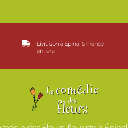

Livraison à Épinal & France
entière
médie des Fleurs, fleuriste à Épinal