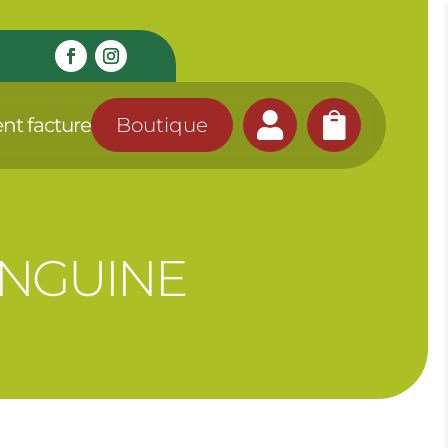


nt facture
Boutique
ANGUINE