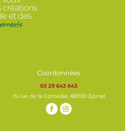
 créations
de et des
nements
.
Coordonnées
03 29 643 643
15 rue de la Comédie, 88000 Épinal