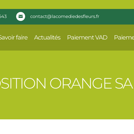
643
contact@lacomediedesfleurs.fr

Savoir faire
Actualités
Paiement VAD
Paieme
ITION ORANGE S