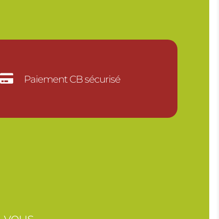
30.00€
18.00€

Paiement CB sécurisé
, vous