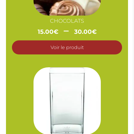
CHOCOLATS
Plage
–
15.00
€
30.00
€
de
prix :
Voir le produit
15.00€
à
30.00€