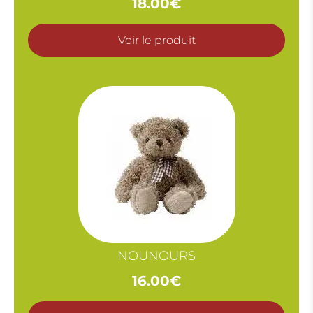
18.00
€
Voir le produit
NOUNOURS
16.00
€