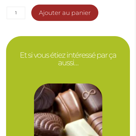
à
38.00€
quantité
Ajouter au panier
de
COMPOSITION
MUGUET
ET
FLEURS
Et si vous étiez intéressé par ça
(selon
aussi…
approvisionnement)
v2