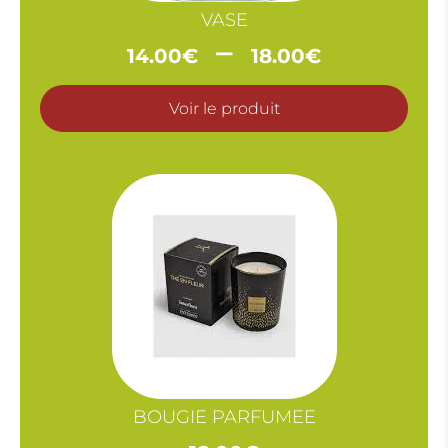
VASE
Plage
–
14.00
€
18.00
€
de
prix :
Voir le produit
14.00€
à
18.00€
BOUGIE PARFUMEE