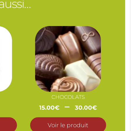
 aussi…
CHOCOLATS
Plage
–
15.00
€
30.00
€
de
prix :
Voir le produit
15.00€