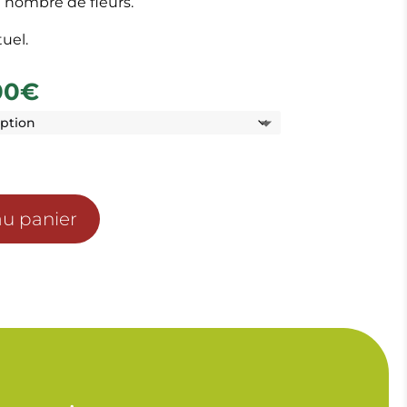
en nombre de fleurs.
uel.
Plage
00
€
de
prix :
33.00€
à
48.00€
au panier