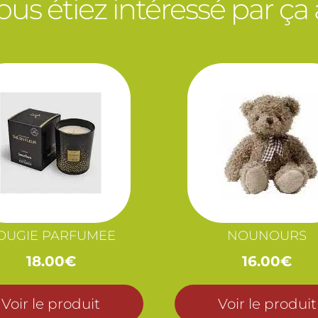
vous étiez intéressé par ça
OUGIE PARFUMEE
NOUNOURS
18.00
€
16.00
€
Voir le produit
Voir le produit