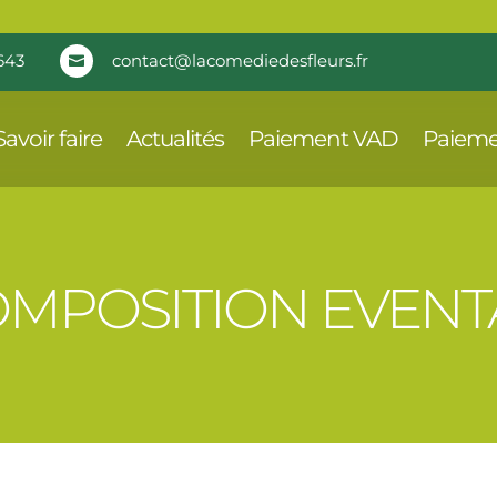
643
contact@lacomediedesfleurs.fr

Savoir faire
Actualités
Paiement VAD
Paieme
MPOSITION EVENT