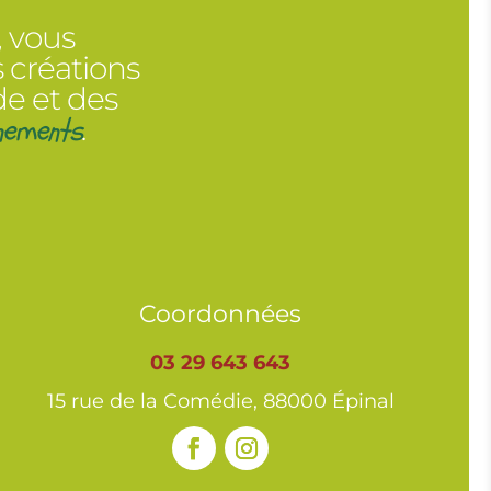
, vous
 créations
de et des
nements
.
Coordonnées
03 29 643 643
15 rue de la Comédie, 88000 Épinal