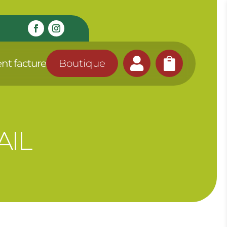


nt facture
Boutique
AIL