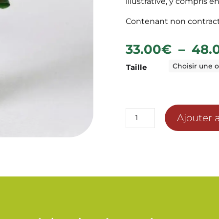
illustrative, y compris 
Contenant non contract
33.00
€
–
48.
Taille
quantité
Ajouter 
de
COMPOSITION
EVENTAIL