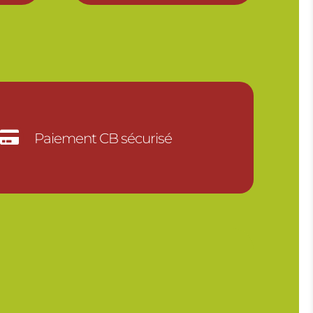
à
30.00

Paiement CB sécurisé