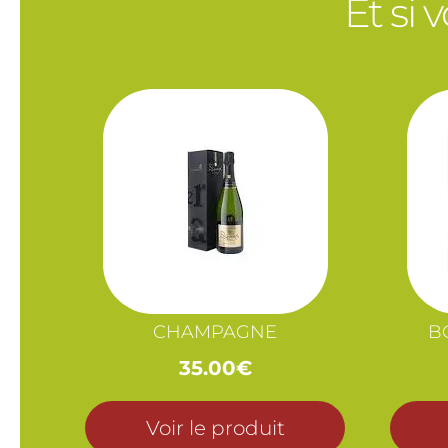
Et si 
CHAMPAGNE
B
35.00
€
Voir le produit