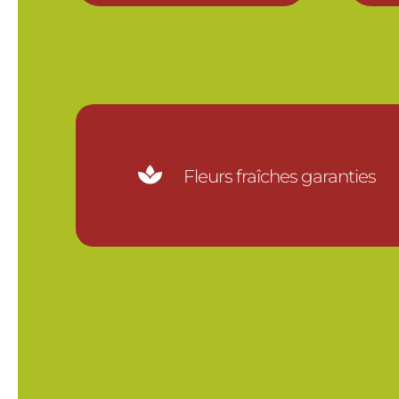

Fleurs fraîches garanties