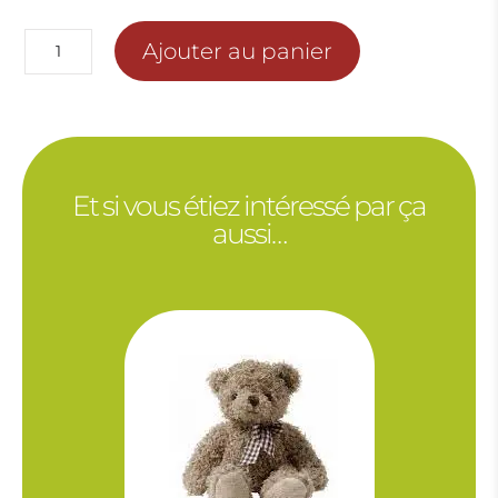
à
35.00€
quantité
Ajouter au panier
de
CHRYSANTHEME
GROSSES
TETES
Et si vous étiez intéressé par ça
aussi…