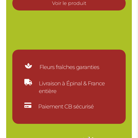
prix :
Voir le produit
14.00€
à
18.00€

Fleurs fraîches garanties

Livraison à Épinal & France
entière

Paiement CB sécurisé