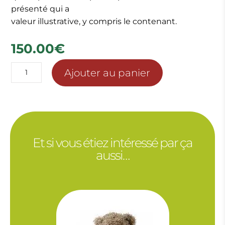
présenté qui a
valeur illustrative, y compris le contenant.
150.00
€
quantité
Ajouter au panier
de
CACTUS
Et si vous étiez intéressé par ça
aussi…