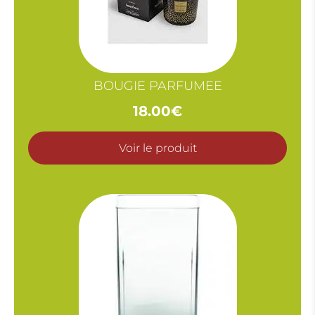
BOUGIE PARFUMEE
18.00
€
Voir le produit