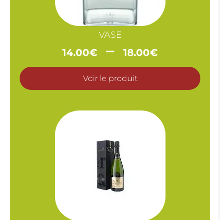
VASE
Plage
–
14.00
€
18.00
€
de
prix :
Voir le produit
14.00€
à
18.00€