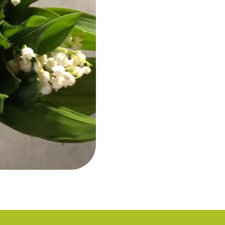
20
BRINS
DE
MUGUET