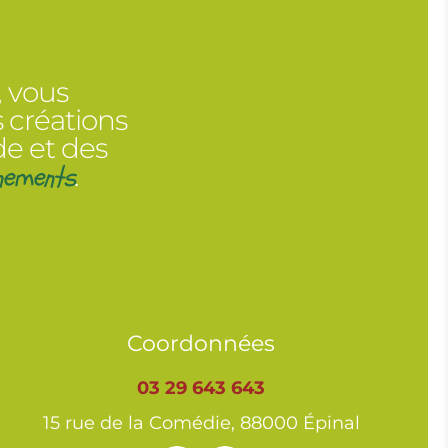
, vous
 créations
de et des
nements
.
Coordonnées
03 29 643 643
15 rue de la Comédie, 88000 Épinal