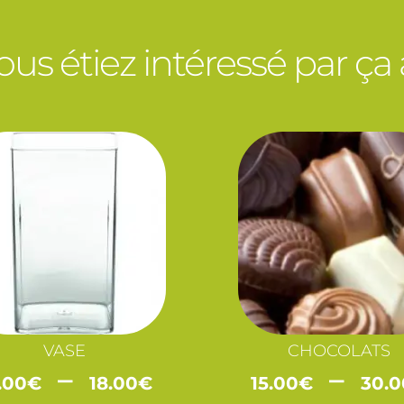
vous étiez intéressé par ça
VASE
CHOCOLATS
Plage
–
–
.00
€
18.00
€
15.00
€
30.0
de