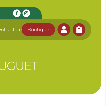


nt facture
Boutique
MUGUET