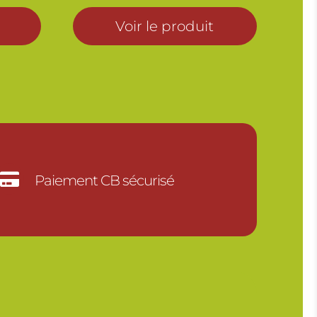
prix :
Voir le produit
15.00€
à
30.00€

Paiement CB sécurisé