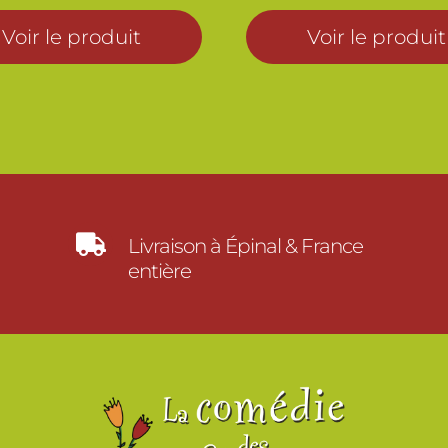
prix :
Voir le produit
Voir le produit
14.00€
à
18.00€

Livraison à Épinal & France
entière