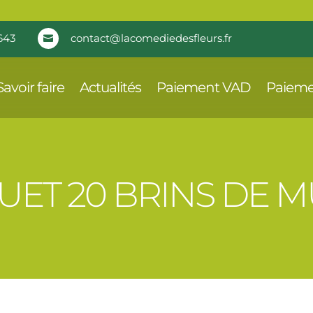
643
contact@lacomediedesfleurs.fr

Savoir faire
Actualités
Paiement VAD
Paieme
ET 20 BRINS DE 