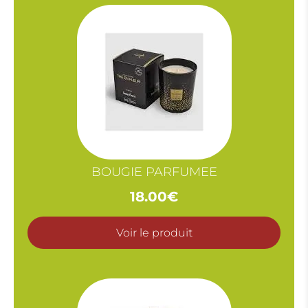
18.00€
BOUGIE PARFUMEE
18.00
€
Voir le produit