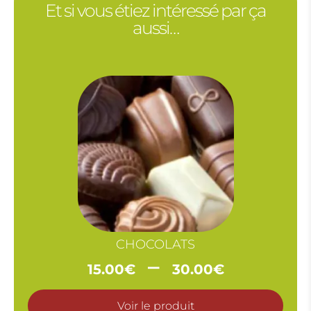
Et si vous étiez intéressé par ça
aussi…
CHOCOLATS
Plage
–
15.00
€
30.00
€
de
prix :
Voir le produit