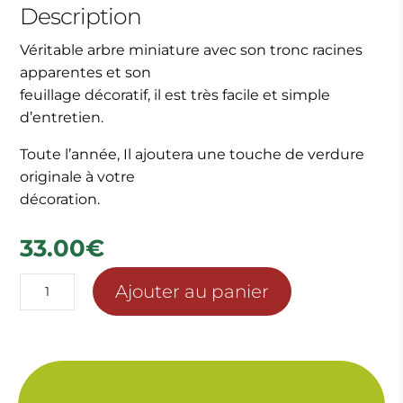
Description
Véritable arbre miniature avec son tronc racines
apparentes et son
feuillage décoratif, il est très facile et simple
d’entretien.
Toute l’année, Il ajoutera une touche de verdure
originale à votre
décoration.
33.00
€
quantité
Ajouter au panier
de
BONSAÏ
FICUS
GINSENG