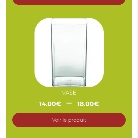
15.00€
à
30.00€
VASE
Plage
–
14.00
€
18.00
€
de
prix :
Voir le produit
14.00€
à