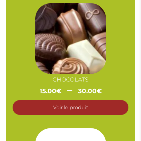
CHOCOLATS
Plage
–
15.00
€
30.00
€
de
prix :
Voir le produit
15.00€
à
30.00€