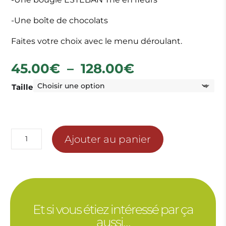
-Une boîte de chocolats
Faites votre choix avec le menu déroulant.
Plage
45.00
€
–
128.00
€
de
Taille
prix :
45.00€
à
128.00€
quantité
Ajouter au panier
de
4
ROSES
STABILISEES
DANS
Et si vous étiez intéressé par ça
LEUR
aussi…
BOÎTE