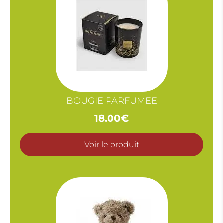
BOUGIE PARFUMEE
18.00
€
Voir le produit